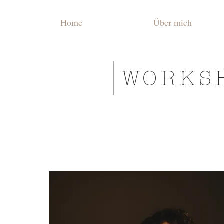
Home
Über mich
WORKS