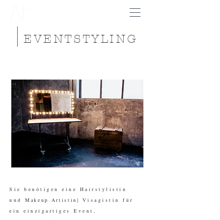
EVENTSTYLING
Sie benötigen eine Hairstylistin
und
Makeup Artistin|
Visagistin für
ein einzigartiges Event,